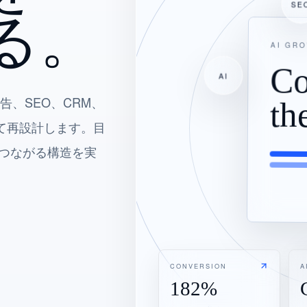
SE
る。
AI GR
Co
AI
告、SEO、CRM、
th
して再設計します。目
でつながる構造を実
CONVERSION
A
182%