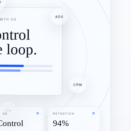
O
ADS
OWTH OS
ntrol
e loop.
CRM
LTV
I OS
RETENTION
Control
94%