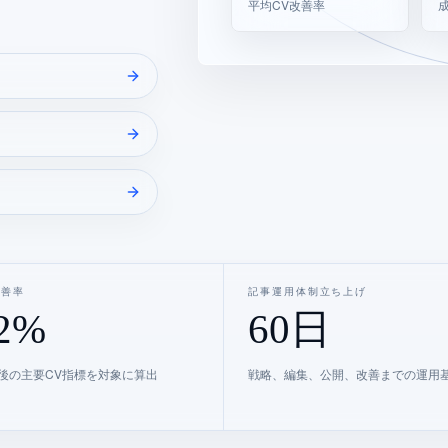
平均CV改善率
改善率
記事運用体制立ち上げ
2%
60日
後の主要CV指標を対象に算出
戦略、編集、公開、改善までの運用