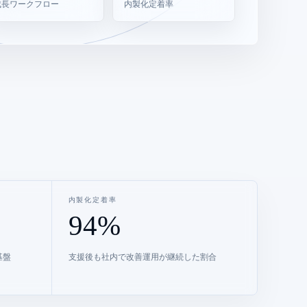
成長ワークフロー
内製化定着率
内製化定着率
94%
基盤
支援後も社内で改善運用が継続した割合